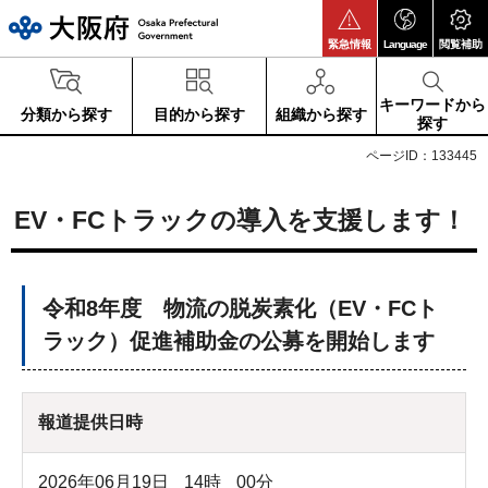
大阪府
緊急情報
Language
閲覧補助
キーワードから
分類から探す
目的から探す
組織から探す
探す
ページID：133445
EV・FCトラックの導入を支援します！
令和8年度 物流の脱炭素化（EV・FCト
ラック）促進補助金の公募を開始します
報道提供日時
2026年06月19日
14
時
00
分