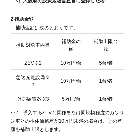
（3）
大阪府の脱炭素経営宣言に登録した者
2.補助金額
補助金額は次のとおりです。
補助金の
補助上限台
補助対象車両等
額
数
ZEV※2
10万円/台
5台/者
急速充電設備※
10万円/台
1台/者
3
外部給電器※3
5万円/台
1台/者
※2 導入するZEVと同種または同規模程度のガソリ
ン車との本体価格差が10万円未満の場合は、その差
額を補助上限とします。