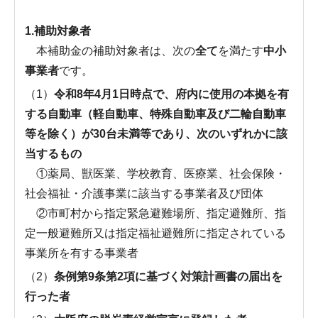
1.補助対象者
本補助金の補助対象者は、次の
全て
を満たす
中小
事業者
です。
（1）
令和8年4月1日時点で、府内に使用の本拠を有
する自動車（軽自動車、特殊自動車及び二輪自動車
等を除く）が30台未満等であり、次のいずれかに該
当するもの
①薬局、獣医業、学校教育、医療業、社会保険・
社会福祉・介護事業に該当する事業者及び団体
②市町村から指定緊急避難場所、指定避難所、指
定一般避難所又は指定福祉避難所に指定されている
事業所を有する事業者
（2）
条例第9条第2項に基づく対策計画書の届出を
行った者