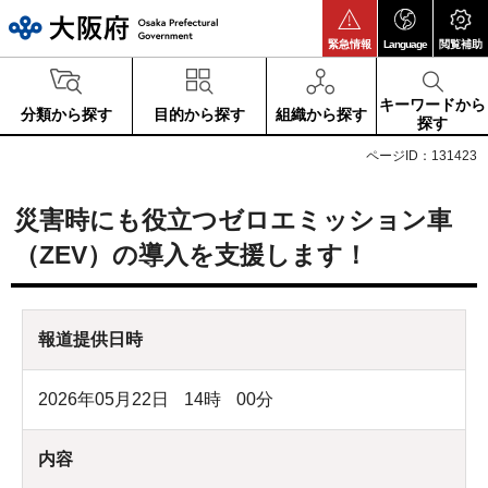
大阪府
緊急情報
Language
閲覧補助
キーワードから
分類から探す
目的から探す
組織から探す
探す
ページID：131423
災害時にも役立つゼロエミッション車
（ZEV）の導入を支援します！
報道提供日時
2026年05月22日
14
時
00
分
内容