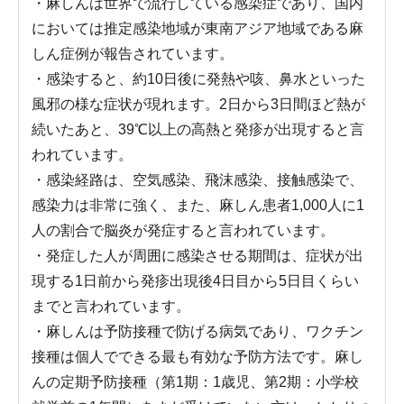
・麻しんは世界で流行している感染症であり、国内
においては推定感染地域が東南アジア地域である麻
しん症例が報告されています。
・感染すると、約10日後に発熱や咳、鼻水といった
風邪の様な症状が現れます。2日から3日間ほど熱が
続いたあと、39℃以上の高熱と発疹が出現すると言
われています。
・感染経路は、空気感染、飛沫感染、接触感染で、
感染力は非常に強く、また、麻しん患者1,000人に1
人の割合で脳炎が発症すると言われています。
・発症した人が周囲に感染させる期間は、症状が出
現する1日前から発疹出現後4日目から5日目くらい
までと言われています。
・麻しんは予防接種で防げる病気であり、ワクチン
接種は個人でできる最も有効な予防方法です。麻し
んの定期予防接種（第1期：1歳児、第2期：小学校