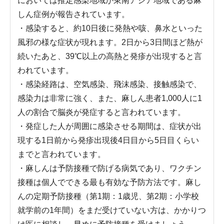
においては推定感染地域が東南アジア地域である麻
しん症例が報告されています。
・感染すると、約10日後に発熱や咳、鼻水といった
風邪の様な症状が現れます。2日から3日間ほど熱が
続いたあと、39℃以上の高熱と発疹が出現すると言
われています。
・感染経路は、空気感染、飛沫感染、接触感染で、
感染力は非常に強く、また、麻しん患者1,000人に1
人の割合で脳炎が発症すると言われています。
・発症した人が周囲に感染させる期間は、症状が出
現する1日前から発疹出現後4日目から5日目くらい
までと言われています。
・麻しんは予防接種で防げる病気であり、ワクチン
接種は個人でできる最も有効な予防方法です。麻し
んの定期予防接種（第1期：1歳児、第2期：小学校
就学前の1年間）をまだ受けていない方は、かかりつ