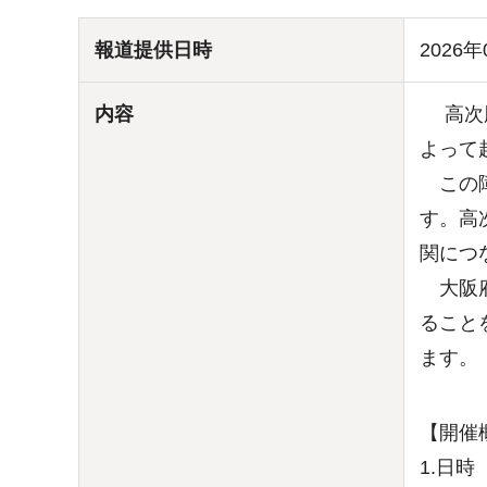
報道提供日時
2026年
内容
高次脳
よって
この障
す。高
関につ
大阪府
ること
ます。
【開催
1.日時