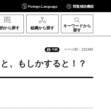
Foreign
Language
閲覧補助
機能
キーワードから
的から探す
組織から探す
探す
ページID：131345
印刷
あと、もしかすると！？