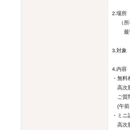
2.場
（所在
最寄駅
3.対
4.内
・無料
高次脳
ご質問
(午前
・ミニ
高次脳