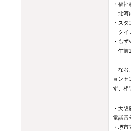
・福祉
北河内
・スタ
クイズ
・もず
午前1
なお、
ョンセ
ず、相
・大阪
電話番号:
・堺市