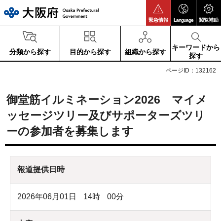
大阪府
緊急情報
Language
閲覧補助
キーワードから
分類から探す
目的から探す
組織から探す
探す
ページID：132162
御堂筋イルミネーション2026 マイメ
ッセージツリー及びサポーターズツリ
ーの参加者を募集します
報道提供日時
2026年06月01日
14
時
00
分