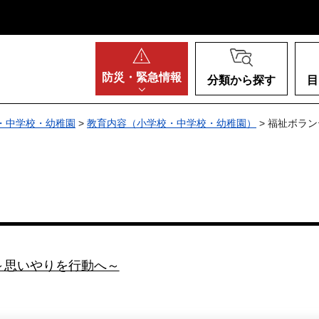
阪府
防災・
緊急情報
分類から探す
目
・中学校・幼稚園
>
教育内容（小学校・中学校・幼稚園）
> 福祉ボラ
～思いやりを行動へ～