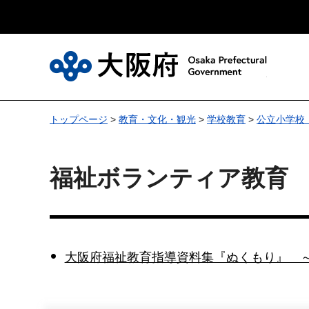
大
トップページ
>
教育・文化・観光
>
学校教育
>
公立小学校
福祉ボランティア教育
大阪府福祉教育指導資料集『ぬくもり』 