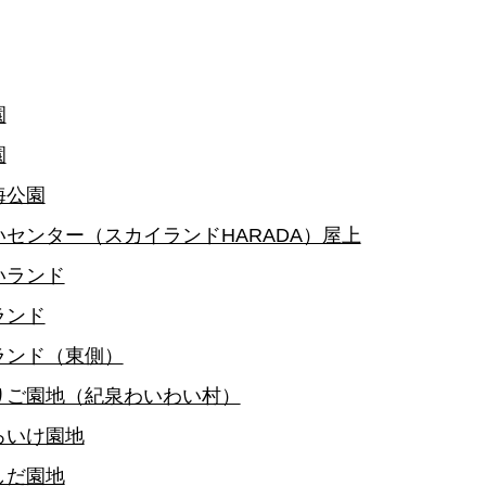
園
園
海公園
センター（スカイランドHARADA）屋上
いランド
ランド
ランド（東側）
りご園地（紀泉わいわい村）
ろいけ園地
しだ園地