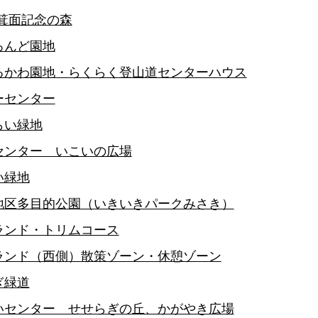
0箕面記念の森
ろんど園地
るかわ園地・らくらく登山道センターハウス
ーセンター
らい緑地
センター いこいの広場
い緑地
地区多目的公園（いきいきパークみさき）
ランド・トリムコース
ランド（西側）散策ゾーン・休憩ゾーン
ぎ緑道
いセンター せせらぎの丘、かがやき広場