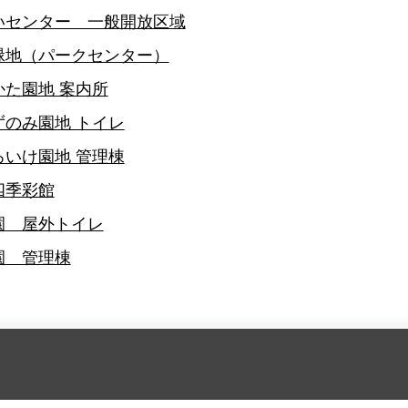
いセンター 一般開放区域
緑地（パークセンター）
た園地 案内所
のみ園地 トイレ
いけ園地 管理棟
四季彩館
園 屋外トイレ
園 管理棟