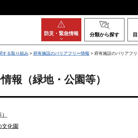
阪府
防災・
緊急情報
分類から探す
目
関する取り組み
>
府有施設のバリアフリー情報
> 府有施設のバリアフ
ー情報（緑地・公園等）
等）
の文化園