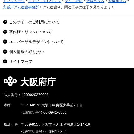
トップページ
>
住まい・まちづくり
>
ダム・砂防
>
大阪のダム
>
安威川ダム
>
安威川ダム建設事務所
> ダム建設や、関連工事の様子を見てみよう！
このサイトのご利用について
著作権・リンクについて
ユニバーサルデザインについて
個人情報の取り扱い
サイトマップ
大阪府庁
法人番号：4000020270008
本庁
〒540-8570 大阪市中央区大手前2丁目
代表電話番号 06-6941-0351
咲洲庁舎
〒559-8555 大阪市住之江区南港北1-14-16
代表電話番号 06-6941-0351