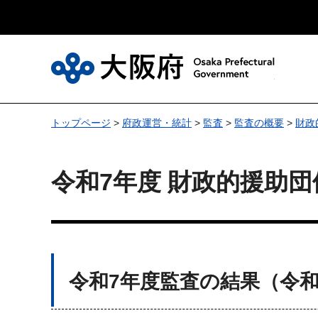
大
トップページ
>
府政運営・統計
>
監査
>
監査の概要
>
財政
令和7年度 財政的援助
令和7年度監査の結果（令和