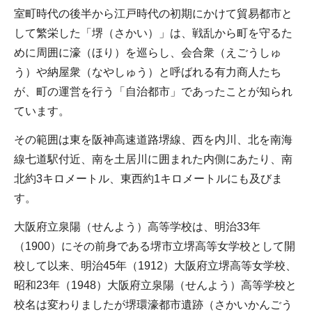
室町時代の後半から江戸時代の初期にかけて貿易都市と
して繁栄した「堺（さかい）」は、戦乱から町を守るた
めに周囲に濠（ほり）を巡らし、会合衆（えごうしゅ
う）や納屋衆（なやしゅう）と呼ばれる有力商人たち
が、町の運営を行う「自治都市」であったことが知られ
ています。
その範囲は東を阪神高速道路堺線、西を内川、北を南海
線七道駅付近、南を土居川に囲まれた内側にあたり、南
北約3キロメートル、東西約1キロメートルにも及びま
す。
大阪府立泉陽（せんよう）高等学校は、明治33年
（1900）にその前身である堺市立堺高等女学校として開
校して以来、明治45年（1912）大阪府立堺高等女学校、
昭和23年（1948）大阪府立泉陽（せんよう）高等学校と
校名は変わりましたが堺環濠都市遺跡（さかいかんごう