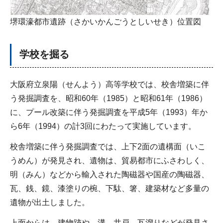
堺環濠都市遺跡（さかいかんごうとしいせき）位置図
学校を掘る
大阪府立泉陽（せんよう）高等学校では、校舎増築に伴
う発掘調査を、昭和60年（1985）と昭和61年（1986）
に、プール改築に伴う発掘調査を平成5年（1993）年か
ら6年（1994）の計3回にわたって実施しています。
校舎増築に伴う発掘調査では、上下2面の遺構面（いこ
うめん）が発見され、遺物は、貿易都市にふさわしく、
明（みん）などから輸入された陶磁器や国産の陶磁器、
瓦、銭、鏡、漆塗りの椀、下駄、箸、建築材など多量の
遺物が出土しました。
上面からは、建物跡や、溝、井戸、瓦溜りなどが発見さ