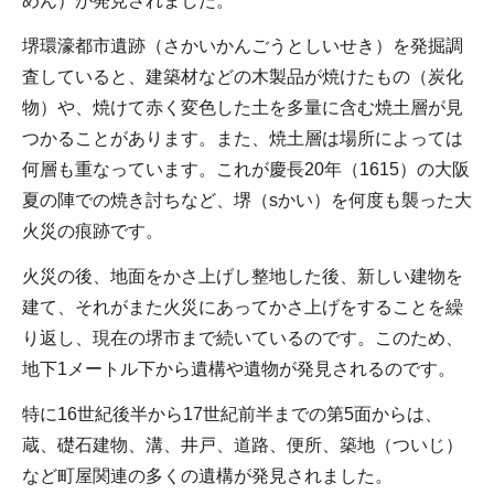
めん）が発見されました。
堺環濠都市遺跡（さかいかんごうとしいせき）を発掘調
査していると、建築材などの木製品が焼けたもの（炭化
物）や、焼けて赤く変色した土を多量に含む焼土層が見
つかることがあります。また、焼土層は場所によっては
何層も重なっています。これが慶長20年（1615）の大阪
夏の陣での焼き討ちなど、堺（sかい）を何度も襲った大
火災の痕跡です。
火災の後、地面をかさ上げし整地した後、新しい建物を
建て、それがまた火災にあってかさ上げをすることを繰
り返し、現在の堺市まで続いているのです。このため、
地下1メートル下から遺構や遺物が発見されるのです。
特に16世紀後半から17世紀前半までの第5面からは、
蔵、礎石建物、溝、井戸、道路、便所、築地（ついじ）
など町屋関連の多くの遺構が発見されました。