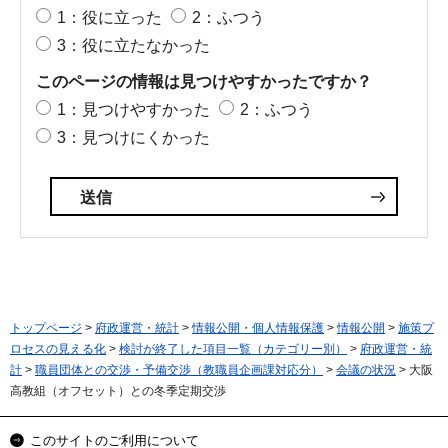
1：役に立った
2：ふつう
3：役に立たなかった
このページの情報は見つけやすかったですか？
1：見つけやすかった
2：ふつう
3：見つけにくかった
トップページ
>
府政運営・統計
>
情報公開・個人情報保護
>
情報公開
>
施策プ
ロセスの見える化
>
検討が終了した項目一覧（カテゴリー別）
>
府政運営・統
計
>
職員団体との交渉・予備交渉（教職員企画課対応分）
>
会議の状況
> 大阪
高教組（オフセット）との冬季定期交渉
このサイトのご利用について