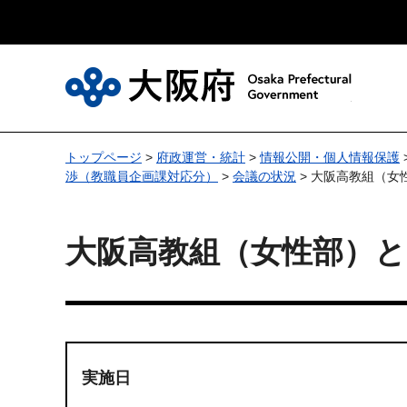
大
トップページ
>
府政運営・統計
>
情報公開・個人情報保護
渉（教職員企画課対応分）
>
会議の状況
> 大阪高教組（
大阪高教組（女性部）
実施日