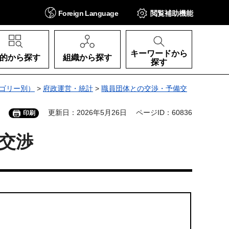
Foreign
Language
閲覧補助
機能
キーワードから
的から探す
組織から探す
探す
ゴリー別）
>
府政運営・統計
>
職員団体との交渉・予備交
更新日：2026年5月26日
ページID：60836
印刷
交渉