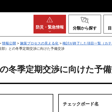
阪府
防災・
緊急情報
分類から探す
目
>
情報公開
>
施策プロセスの見える化
>
検討が終了した項目一覧（カテ
女性部）との冬季定期交渉に向けた予備交渉
との冬季定期交渉に向けた予備
チェックボード名