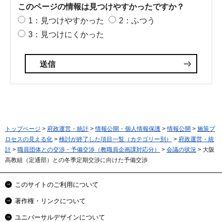
このページの情報は見つけやすかったですか？
1：見つけやすかった
2：ふつう
3：見つけにくかった
トップページ
>
府政運営・統計
>
情報公開・個人情報保護
>
情報公開
>
施策プ
ロセスの見える化
>
検討が終了した項目一覧（カテゴリー別）
>
府政運営・統
計
>
職員団体との交渉・予備交渉（教職員企画課対応分）
>
会議の状況
> 大阪
高教組（定通部）との冬季定期交渉に向けた予備交渉
このサイトのご利用について
著作権・リンクについて
ユニバーサルデザインについて