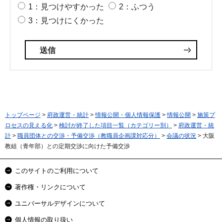
1：見つけやすかった
2：ふつう
3：見つけにくかった
トップページ
>
府政運営・統計
>
情報公開・個人情報保護
>
情報公開
>
施策プ
ロセスの見える化
>
検討が終了した項目一覧（カテゴリー別）
>
府政運営・統
計
>
職員団体との交渉・予備交渉（教職員企画課対応分）
>
会議の状況
> 大阪
教組（青年部）との定期交渉に向けた予備交渉
このサイトのご利用について
著作権・リンクについて
ユニバーサルデザインについて
個人情報の取り扱い