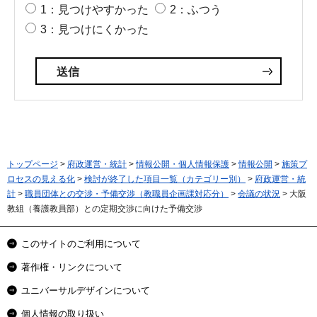
1：見つけやすかった
2：ふつう
3：見つけにくかった
トップページ
>
府政運営・統計
>
情報公開・個人情報保護
>
情報公開
>
施策プ
ロセスの見える化
>
検討が終了した項目一覧（カテゴリー別）
>
府政運営・統
計
>
職員団体との交渉・予備交渉（教職員企画課対応分）
>
会議の状況
> 大阪
教組（養護教員部）との定期交渉に向けた予備交渉
このサイトのご利用について
著作権・リンクについて
ユニバーサルデザインについて
個人情報の取り扱い