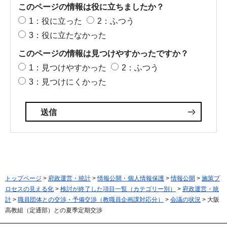
このページの情報は役に立ちましたか？
1：役に立った
2：ふつう
3：役に立たなかった
このページの情報は見つけやすかったですか？
1：見つけやすかった
2：ふつう
3：見つけにくかった
トップページ
>
府政運営・統計
>
情報公開・個人情報保護
>
情報公開
>
施策プ
ロセスの見える化
>
検討が終了した項目一覧（カテゴリー別）
>
府政運営・統
計
>
職員団体との交渉・予備交渉（教職員企画課対応分）
>
会議の状況
> 大阪
高教組（定通部）との夏季定期交渉