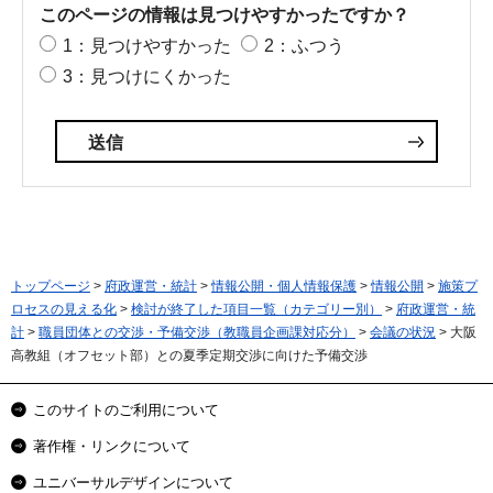
このページの情報は見つけやすかったですか？
1：見つけやすかった
2：ふつう
3：見つけにくかった
トップページ
>
府政運営・統計
>
情報公開・個人情報保護
>
情報公開
>
施策プ
ロセスの見える化
>
検討が終了した項目一覧（カテゴリー別）
>
府政運営・統
計
>
職員団体との交渉・予備交渉（教職員企画課対応分）
>
会議の状況
> 大阪
高教組（オフセット部）との夏季定期交渉に向けた予備交渉
このサイトのご利用について
著作権・リンクについて
ユニバーサルデザインについて