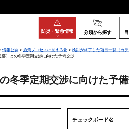
阪府
防災・
緊急情報
分類から探す
目
>
情報公開
>
施策プロセスの見える化
>
検討が終了した項目一覧（カテ
定通部）との冬季定期交渉に向けた予備交渉
との冬季定期交渉に向けた予備
チェックボード名