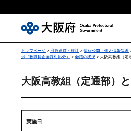
大
トップページ
>
府政運営・統計
>
情報公開・個人情報保護
渉（教職員企画課対応分）
>
会議の状況
> 大阪高教組（
大阪高教組（定通部）
実施日