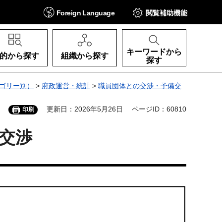
Foreign
Language
閲覧補助
機能
キーワードから
的から探す
組織から探す
探す
ゴリー別）
>
府政運営・統計
>
職員団体との交渉・予備交
更新日：2026年5月26日
ページID：60810
印刷
交渉