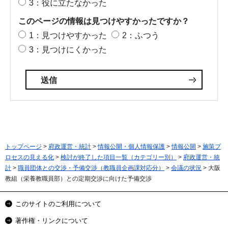
3：役に立たなかった
このページの情報は見つけやすかったですか？
1：見つけやすかった
2：ふつう
3：見つけにくかった
トップページ
>
府政運営・統計
>
情報公開・個人情報保護
>
情報公開
>
施策プ
ロセスの見える化
>
検討が終了した項目一覧（カテゴリー別）
>
府政運営・統
計
>
職員団体との交渉・予備交渉（教職員企画課対応分）
>
会議の状況
> 大阪
教組（栄養教職員部）との定期交渉に向けた予備交渉
このサイトのご利用について
著作権・リンクについて