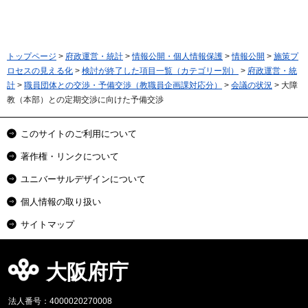
トップページ
>
府政運営・統計
>
情報公開・個人情報保護
>
情報公開
>
施策プ
ロセスの見える化
>
検討が終了した項目一覧（カテゴリー別）
>
府政運営・統
計
>
職員団体との交渉・予備交渉（教職員企画課対応分）
>
会議の状況
> 大障
教（本部）との定期交渉に向けた予備交渉
このサイトのご利用について
著作権・リンクについて
ユニバーサルデザインについて
個人情報の取り扱い
サイトマップ
大阪府庁
法人番号：4000020270008