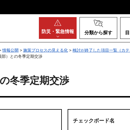
阪府
防災・
緊急情報
分類から探す
目
>
情報公開
>
施策プロセスの見える化
>
検討が終了した項目一覧（カテ
員部）との冬季定期交渉
の冬季定期交渉
チェックボード名