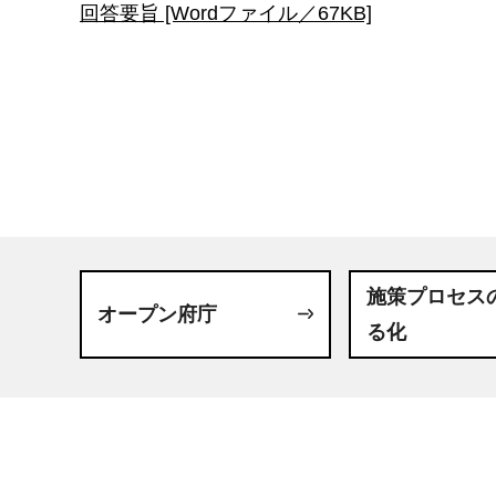
回答要旨 [Wordファイル／67KB]
施策プロセス
オープン府庁
る化