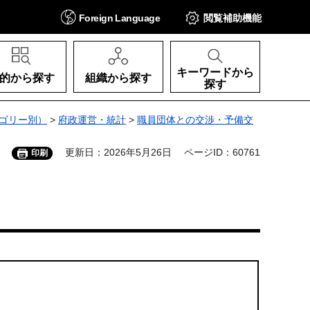
Foreign
Language
閲覧補助
機能
キーワードから
的から探す
組織から探す
探す
ゴリー別）
>
府政運営・統計
>
職員団体との交渉・予備交
更新日：2026年5月26日
ページID：60761
印刷