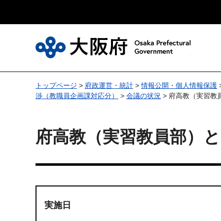
大
トップページ
>
府政運営・統計
>
情報公開・個人情報保護
渉（教職員企画課対応分）
>
会議の状況
> 府高教（実習教
府高教（実習教員部）と
実施日