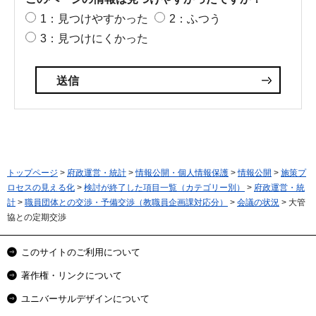
1：見つけやすかった
2：ふつう
3：見つけにくかった
トップページ
>
府政運営・統計
>
情報公開・個人情報保護
>
情報公開
>
施策プ
ロセスの見える化
>
検討が終了した項目一覧（カテゴリー別）
>
府政運営・統
計
>
職員団体との交渉・予備交渉（教職員企画課対応分）
>
会議の状況
> 大管
協との定期交渉
このサイトのご利用について
著作権・リンクについて
ユニバーサルデザインについて