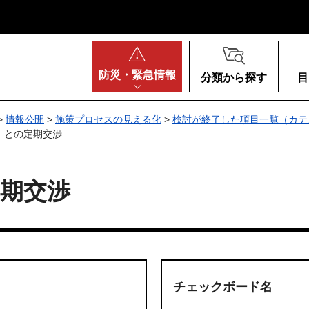
阪府
防災・
緊急情報
分類から探す
目
>
情報公開
>
施策プロセスの見える化
>
検討が終了した項目一覧（カテ
）との定期交渉
期交渉
チェックボード名