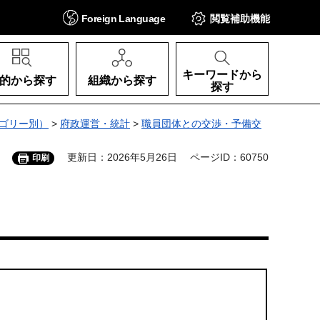
Foreign
Language
閲覧補助
機能
キーワードから
的から探す
組織から探す
探す
ゴリー別）
>
府政運営・統計
>
職員団体との交渉・予備交
更新日：2026年5月26日
ページID：60750
印刷