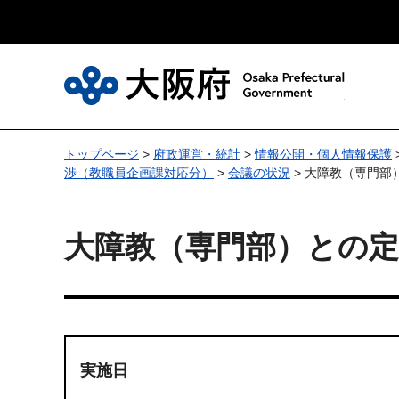
大
トップページ
>
府政運営・統計
>
情報公開・個人情報保護
渉（教職員企画課対応分）
>
会議の状況
> 大障教（専門部
大障教（専門部）との定
実施日