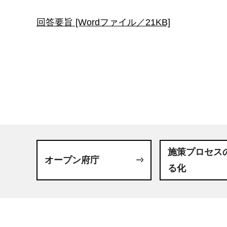
回答要旨 [Wordファイル／21KB]
施策プロセス
オープン府庁
る化