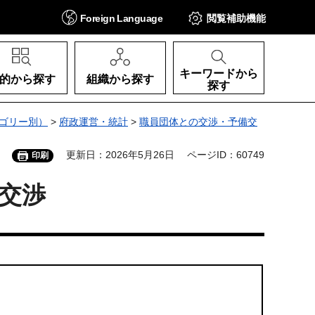
Foreign
Language
閲覧補助
機能
キーワードから
的から探す
組織から探す
探す
ゴリー別）
>
府政運営・統計
>
職員団体との交渉・予備交
更新日：2026年5月26日
ページID：60749
印刷
交渉