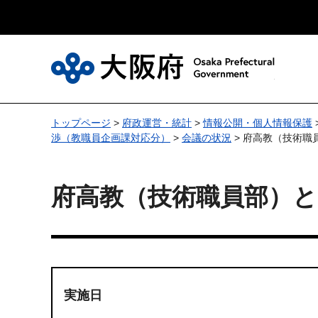
大
トップページ
>
府政運営・統計
>
情報公開・個人情報保護
渉（教職員企画課対応分）
>
会議の状況
> 府高教（技術
府高教（技術職員部）
実施日