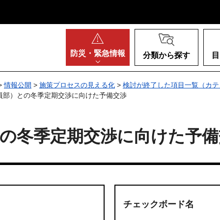
阪府
防災・
緊急情報
分類から探す
目
>
情報公開
>
施策プロセスの見える化
>
検討が終了した項目一覧（カテ
職員部）との冬季定期交渉に向けた予備交渉
との冬季定期交渉に向けた予備
チェックボード名