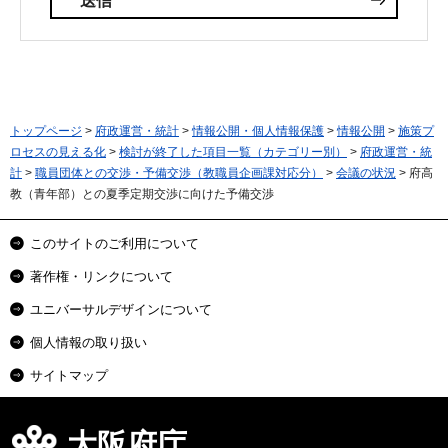
トップページ
>
府政運営・統計
>
情報公開・個人情報保護
>
情報公開
>
施策プ
ロセスの見える化
>
検討が終了した項目一覧（カテゴリー別）
>
府政運営・統
計
>
職員団体との交渉・予備交渉（教職員企画課対応分）
>
会議の状況
> 府高
教（青年部）との夏季定期交渉に向けた予備交渉
このサイトのご利用について
著作権・リンクについて
ユニバーサルデザインについて
個人情報の取り扱い
サイトマップ
大阪府庁