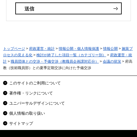
トップページ
>
府政運営・統計
>
情報公開・個人情報保護
>
情報公開
>
施策プ
ロセスの見える化
>
検討が終了した項目一覧（カテゴリー別）
>
府政運営・統
計
>
職員団体との交渉・予備交渉（教職員企画課対応分）
>
会議の状況
> 府高
教（技術職員部）との夏季定期交渉に向けた予備交渉
このサイトのご利用について
著作権・リンクについて
ユニバーサルデザインについて
個人情報の取り扱い
サイトマップ