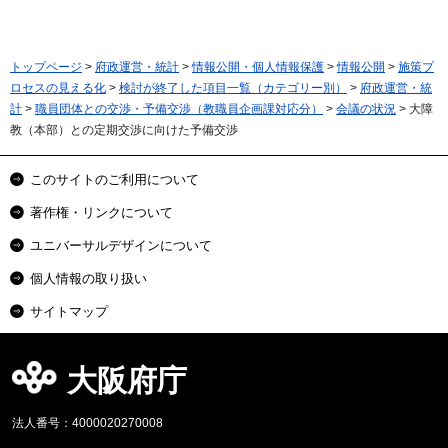
トップページ
>
府政運営・統計
>
情報公開・個人情報保護
>
情報公開
>
施策プ
ロセスの見える化
>
検討が終了した項目一覧（カテゴリー別）
>
府政運営・統
計
>
職員団体との交渉・予備交渉（教職員企画課対応分）
>
会議の状況
> 大障
教（本部）との定期交渉に向けた予備交渉
このサイトのご利用について
著作権・リンクについて
ユニバーサルデザインについて
個人情報の取り扱い
サイトマップ
大阪府庁
法人番号：4000020270008