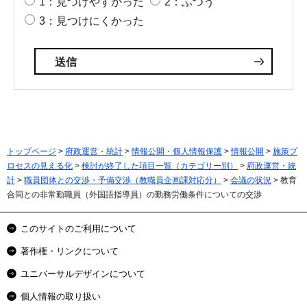
1：見つけやすかった
2：ふつう
3：見つけにくかった
トップページ
>
府政運営・統計
>
情報公開・個人情報保護
>
情報公開
>
施策プ
ロセスの見える化
>
検討が終了した項目一覧（カテゴリー別）
>
府政運営・統
計
>
職員団体との交渉・予備交渉（教職員企画課対応分）
>
会議の状況
> 教育
合同との非常勤職員（外国語指導員）の勤務労働条件についての交渉
このサイトのご利用について
著作権・リンクについて
ユニバーサルデザインについて
個人情報の取り扱い