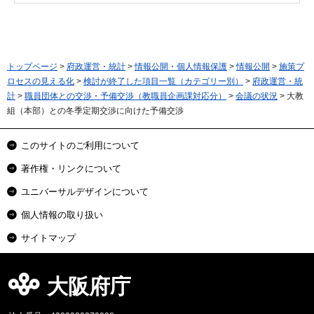
トップページ
>
府政運営・統計
>
情報公開・個人情報保護
>
情報公開
>
施策プ
ロセスの見える化
>
検討が終了した項目一覧（カテゴリー別）
>
府政運営・統
計
>
職員団体との交渉・予備交渉（教職員企画課対応分）
>
会議の状況
> 大教
組（本部）との冬季定期交渉に向けた予備交渉
このサイトのご利用について
著作権・リンクについて
ユニバーサルデザインについて
個人情報の取り扱い
サイトマップ
大阪府庁