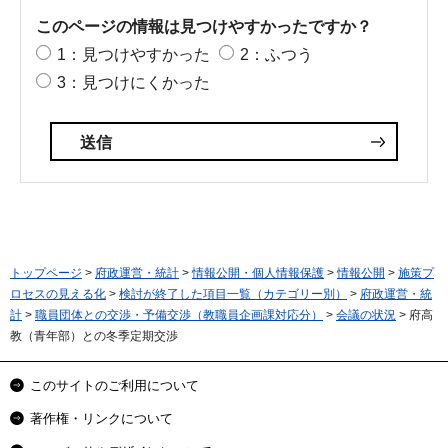
このページの情報は見つけやすかったですか？
1：見つけやすかった
2：ふつう
3：見つけにくかった
トップページ
>
府政運営・統計
>
情報公開・個人情報保護
>
情報公開
>
施策プ
ロセスの見える化
>
検討が終了した項目一覧（カテゴリー別）
>
府政運営・統
計
>
職員団体との交渉・予備交渉（教職員企画課対応分）
>
会議の状況
> 府高
教（青年部）との冬季定期交渉
このサイトのご利用について
著作権・リンクについて