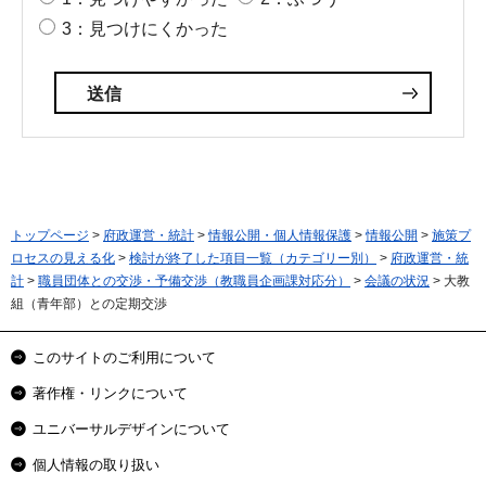
3：見つけにくかった
トップページ
>
府政運営・統計
>
情報公開・個人情報保護
>
情報公開
>
施策プ
ロセスの見える化
>
検討が終了した項目一覧（カテゴリー別）
>
府政運営・統
計
>
職員団体との交渉・予備交渉（教職員企画課対応分）
>
会議の状況
> 大教
組（青年部）との定期交渉
このサイトのご利用について
著作権・リンクについて
ユニバーサルデザインについて
個人情報の取り扱い