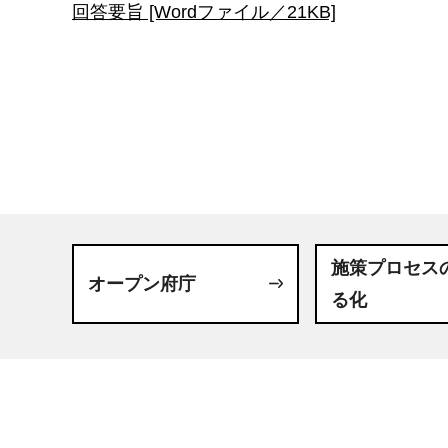
回答要旨 [Wordファイル／21KB]
施策プロセス
オープン府庁
る化