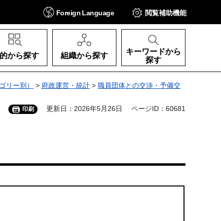
Foreign
Language
閲覧補助
機能
キーワードから
的から探す
組織から探す
探す
ゴリー別）
>
府政運営・統計
>
職員団体との交渉・予備交
更新日：2026年5月26日
ページID：60681
印刷