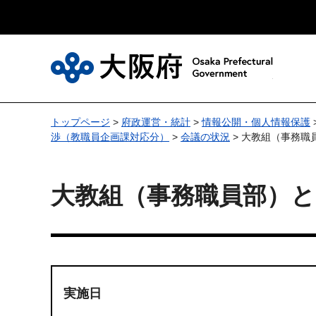
大
トップページ
>
府政運営・統計
>
情報公開・個人情報保護
渉（教職員企画課対応分）
>
会議の状況
> 大教組（事務職
大教組（事務職員部）と
実施日