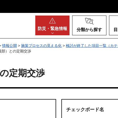
阪府
防災・
緊急情報
分類から探す
目
>
情報公開
>
施策プロセスの見える化
>
検討が終了した項目一覧（カテ
員部）との定期交渉
の定期交渉
チェックボード名