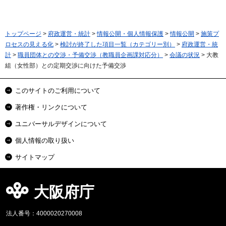
トップページ
>
府政運営・統計
>
情報公開・個人情報保護
>
情報公開
>
施策プ
ロセスの見える化
>
検討が終了した項目一覧（カテゴリー別）
>
府政運営・統
計
>
職員団体との交渉・予備交渉（教職員企画課対応分）
>
会議の状況
> 大教
組（女性部）との定期交渉に向けた予備交渉
このサイトのご利用について
著作権・リンクについて
ユニバーサルデザインについて
個人情報の取り扱い
サイトマップ
大阪府庁
法人番号：4000020270008