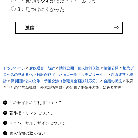
1：見つけやすかった
2：ふつう
3：見つけにくかった
トップページ
>
府政運営・統計
>
情報公開・個人情報保護
>
情報公開
>
施策プ
ロセスの見える化
>
検討が終了した項目一覧（カテゴリー別）
>
府政運営・統
計
>
職員団体との交渉・予備交渉（教職員企画課対応分）
>
会議の状況
> 教育
合同との非常勤職員（外国語指導員）の勤務労働条件の改正に係る交渉
このサイトのご利用について
著作権・リンクについて
ユニバーサルデザインについて
個人情報の取り扱い