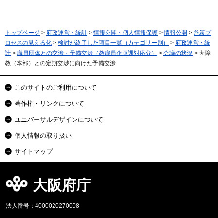
トップページ
>
府政運営・統計
>
情報公開・個人情報保護
>
情報公開
>
施策プ
ロセスの見える化
>
検討が終了した項目一覧（カテゴリー別）
>
府政運営・統
計
>
職員団体との交渉・予備交渉（教職員企画課対応分）
>
会議の状況
> 大障
教（本部）との定期交渉に向けた予備交渉
このサイトのご利用について
著作権・リンクについて
ユニバーサルデザインについて
個人情報の取り扱い
サイトマップ
大阪府庁
法人番号：4000020270008