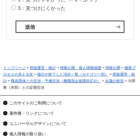
3：見つけにくかった
トップページ
>
府政運営・統計
>
情報公開・個人情報保護
>
情報公開
>
施策プ
ロセスの見える化
>
検討が終了した項目一覧（カテゴリー別）
>
府政運営・統
計
>
職員団体との交渉・予備交渉（教職員企画課対応分）
>
会議の状況
> 大障
教（本部）との定期交渉
このサイトのご利用について
著作権・リンクについて
ユニバーサルデザインについて
個人情報の取り扱い