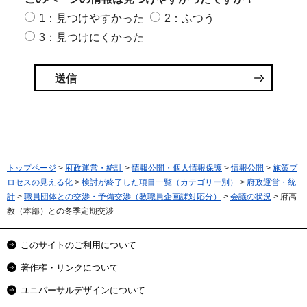
1：見つけやすかった
2：ふつう
3：見つけにくかった
トップページ
>
府政運営・統計
>
情報公開・個人情報保護
>
情報公開
>
施策プ
ロセスの見える化
>
検討が終了した項目一覧（カテゴリー別）
>
府政運営・統
計
>
職員団体との交渉・予備交渉（教職員企画課対応分）
>
会議の状況
> 府高
教（本部）との冬季定期交渉
このサイトのご利用について
著作権・リンクについて
ユニバーサルデザインについて