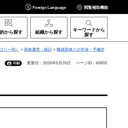
Foreign
Language
閲覧補助
機能
キーワードから
的から探す
組織から探す
探す
ゴリー別）
>
府政運営・統計
>
職員団体との交渉・予備交
更新日：2026年5月26日
ページID：60655
印刷