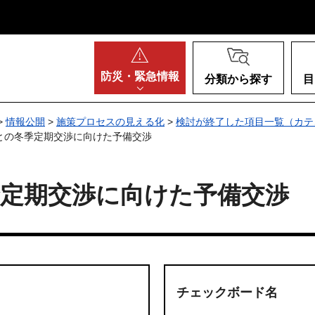
阪府
防災・
緊急情報
分類から探す
目
>
情報公開
>
施策プロセスの見える化
>
検討が終了した項目一覧（カテ
との冬季定期交渉に向けた予備交渉
季定期交渉に向けた予備交渉
チェックボード名