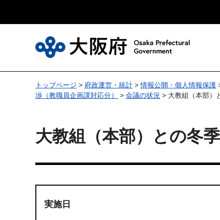
大
トップページ
>
府政運営・統計
>
情報公開・個人情報保護
渉（教職員企画課対応分）
>
会議の状況
> 大教組（本部）
大教組（本部）との冬
実施日