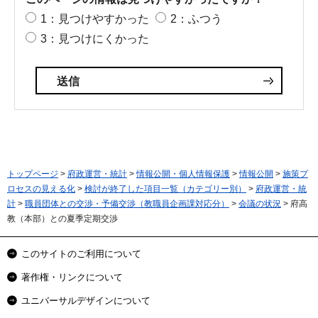
1：見つけやすかった
2：ふつう
3：見つけにくかった
トップページ
>
府政運営・統計
>
情報公開・個人情報保護
>
情報公開
>
施策プ
ロセスの見える化
>
検討が終了した項目一覧（カテゴリー別）
>
府政運営・統
計
>
職員団体との交渉・予備交渉（教職員企画課対応分）
>
会議の状況
> 府高
教（本部）との夏季定期交渉
このサイトのご利用について
著作権・リンクについて
ユニバーサルデザインについて