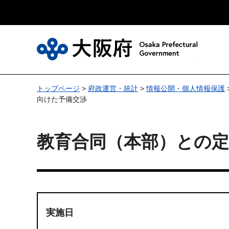
大
トップページ
>
府政運営・統計
>
情報公開・個人情報保護
向けた予備交渉
教育合同（本部）との
実施日