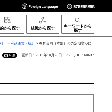
Foreign
Language
閲覧補助
機能
キーワードから
的から探す
組織から探す
探す
別）
>
府政運営・統計
> 教育合同（本部）との定期交渉に
更新日：2019年10月28日
ページID：60637
印刷