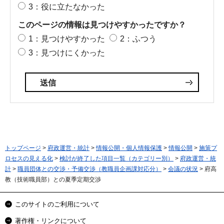
3：役に立たなかった
このページの情報は見つけやすかったですか？
1：見つけやすかった
2：ふつう
3：見つけにくかった
トップページ
>
府政運営・統計
>
情報公開・個人情報保護
>
情報公開
>
施策プ
ロセスの見える化
>
検討が終了した項目一覧（カテゴリー別）
>
府政運営・統
計
>
職員団体との交渉・予備交渉（教職員企画課対応分）
>
会議の状況
> 府高
教（技術職員部）との夏季定期交渉
このサイトのご利用について
著作権・リンクについて