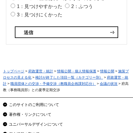
1：見つけやすかった
2：ふつう
3：見つけにくかった
トップページ
>
府政運営・統計
>
情報公開・個人情報保護
>
情報公開
>
施策プ
ロセスの見える化
>
検討が終了した項目一覧（カテゴリー別）
>
府政運営・統
計
>
職員団体との交渉・予備交渉（教職員企画課対応分）
>
会議の状況
> 府高
教（事務職員部）との夏季定期交渉
このサイトのご利用について
著作権・リンクについて
ユニバーサルデザインについて