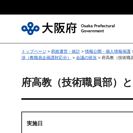
大
トップページ
>
府政運営・統計
>
情報公開・個人情報保護
渉（教職員企画課対応分）
>
会議の状況
> 府高教（技術
府高教（技術職員部）
実施日