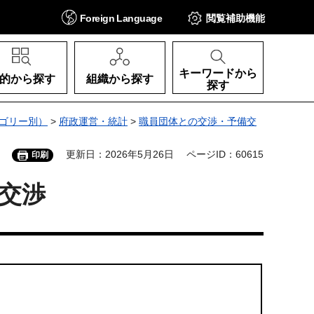
Foreign
Language
閲覧補助
機能
キーワードから
的から探す
組織から探す
探す
ゴリー別）
>
府政運営・統計
>
職員団体との交渉・予備交
更新日：2026年5月26日
ページID：60615
印刷
交渉