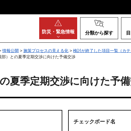
阪府
防災・
緊急情報
分類から探す
目
>
情報公開
>
施策プロセスの見える化
>
検討が終了した項目一覧（カテ
職員部）との夏季定期交渉に向けた予備交渉
との夏季定期交渉に向けた予備
チェックボード名