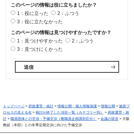
このページの情報は役に立ちましたか？
1：役に立った
2：ふつう
3：役に立たなかった
このページの情報は見つけやすかったですか？
1：見つけやすかった
2：ふつう
3：見つけにくかった
トップページ
>
府政運営・統計
>
情報公開・個人情報保護
>
情報公開
>
施策プ
ロセスの見える化
>
検討が終了した項目一覧（カテゴリー別）
>
府政運営・統
計
>
職員団体との交渉・予備交渉（教職員企画課対応分）
>
会議の状況
> 大阪
教組（本部）との冬季定期交渉に向けた予備交渉