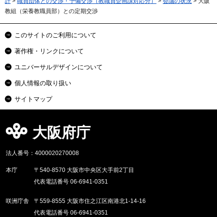
計
>
職員団体との交渉・予備交渉（教職員企画課対応分）
>
会議の状況
> 大阪
教組（栄養教職員部）との定期交渉
このサイトのご利用について
著作権・リンクについて
ユニバーサルデザインについて
個人情報の取り扱い
サイトマップ
大阪府庁
法人番号：4000020270008
本庁
〒540-8570 大阪市中央区大手前2丁目
代表電話番号 06-6941-0351
咲洲庁舎
〒559-8555 大阪市住之江区南港北1-14-16
代表電話番号 06-6941-0351