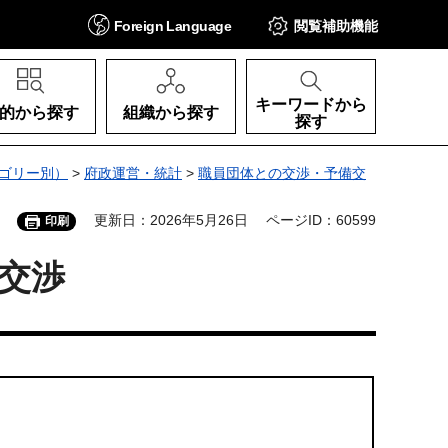
Foreign
Language
閲覧補助
機能
キーワードから
的から探す
組織から探す
探す
ゴリー別）
>
府政運営・統計
>
職員団体との交渉・予備交
更新日：2026年5月26日
ページID：60599
印刷
交渉