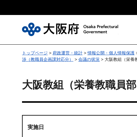
大
トップページ
>
府政運営・統計
>
情報公開・個人情報保護
渉（教職員企画課対応分）
>
会議の状況
> 大阪教組（栄
大阪教組（栄養教職員
実施日