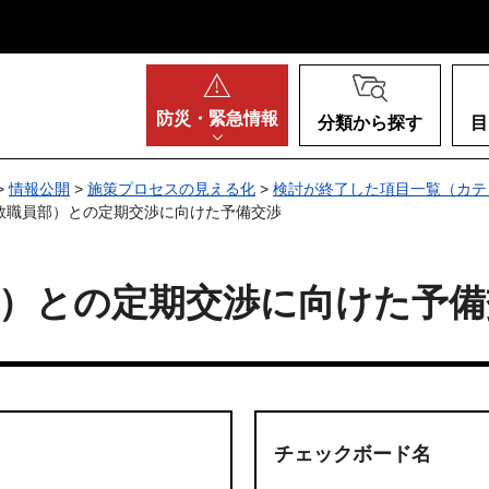
阪府
防災・
緊急情報
分類から探す
目
>
情報公開
>
施策プロセスの見える化
>
検討が終了した項目一覧（カテ
養教職員部）との定期交渉に向けた予備交渉
部）との定期交渉に向けた予備
チェックボード名