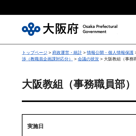
大
トップページ
>
府政運営・統計
>
情報公開・個人情報保護
渉（教職員企画課対応分）
>
会議の状況
> 大阪教組（事務
大阪教組（事務職員部
実施日