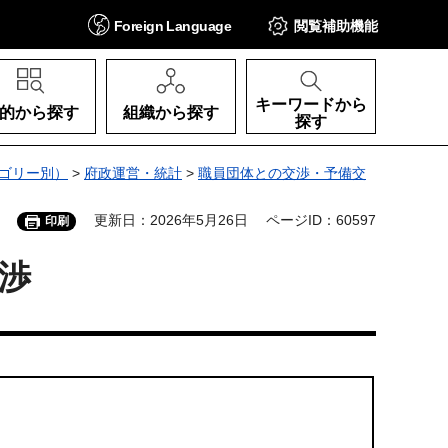
Foreign
Language
閲覧補助
機能
キーワードから
的から探す
組織から探す
探す
ゴリー別）
>
府政運営・統計
>
職員団体との交渉・予備交
更新日：2026年5月26日
ページID：60597
印刷
渉