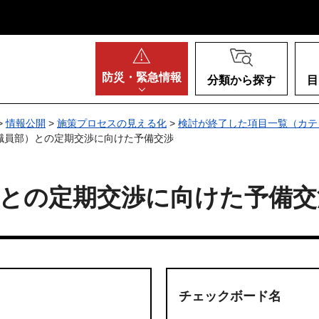
阪府
防災・
緊急情報
分類から探す
目
>
情報公開
>
施策プロセスの見える化
>
検討が終了した項目一覧（カテ
職員部）との定期交渉に向けた予備交渉
）との定期交渉に向けた予備交
チェックボード名