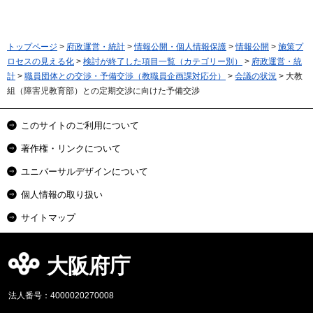
トップページ
>
府政運営・統計
>
情報公開・個人情報保護
>
情報公開
>
施策プ
ロセスの見える化
>
検討が終了した項目一覧（カテゴリー別）
>
府政運営・統
計
>
職員団体との交渉・予備交渉（教職員企画課対応分）
>
会議の状況
> 大教
組（障害児教育部）との定期交渉に向けた予備交渉
このサイトのご利用について
著作権・リンクについて
ユニバーサルデザインについて
個人情報の取り扱い
サイトマップ
大阪府庁
法人番号：4000020270008