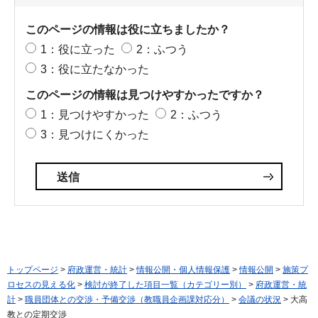
このページの情報は役に立ちましたか？
1：役に立った
2：ふつう
3：役に立たなかった
このページの情報は見つけやすかったですか？
1：見つけやすかった
2：ふつう
3：見つけにくかった
トップページ
>
府政運営・統計
>
情報公開・個人情報保護
>
情報公開
>
施策プ
ロセスの見える化
>
検討が終了した項目一覧（カテゴリー別）
>
府政運営・統
計
>
職員団体との交渉・予備交渉（教職員企画課対応分）
>
会議の状況
> 大高
教との定期交渉